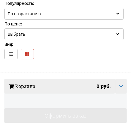
Популярность:
По цене:
Вид:
0 руб.
Корзина
Здесь будет
Оформить заказ
список ваших
покупок