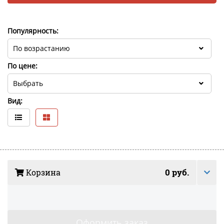
Популярность:
По цене:
Вид:
0 руб.
Корзина
Здесь будет
Оформить заказ