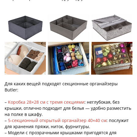
Для каких вещей подходят секционные органайзеры
Butler:
–
Коробка 28×28 см с тремя секциями
: неглубокая, без
крышки, отлично подходит для белья — удобно разместить
на полке в шкафу.
–
5-секционный открытый органайзер 40×40 см
: послужит
для хранения пряжи, ниток, фурнитуры.
– Модели с прозрачными крышками пригодятся для