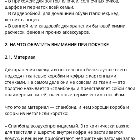
– В прихожей: для зонтов, ключей, солнечных очков,
шарфов и перчаток всей семьи.
– В гардеробной: для домашней обуви (тапочек), кед,
летних сланцев.
– В ванной или кладовой: для хранения бытовой химии,
расчесок, фенов и прочих аксессуаров.
2. НА ЧТО ОБРАТИТЬ ВНИМАНИЕ ПРИ ПОКУПКЕ
2.1. Материал
Для хранения одежды и постельного белья лучше всего
подходят тканевые коробки и кофры с картонными
стенками. На самом деле они не совсем из ткани — это
полотно называется «спанбонд» и представляет собой слои
полимерных нитей, склеенные термическим способом.
Что это за материал — спанбонд, и чем хороши короба и
кофры из него? Если коротко:
– Спанбонд воздухопроницаемый. Это критически важно
для текстиля и шерсти: внутри кофра не застаивается
воздух, и вещи не приобретают неприятный затхлый запах