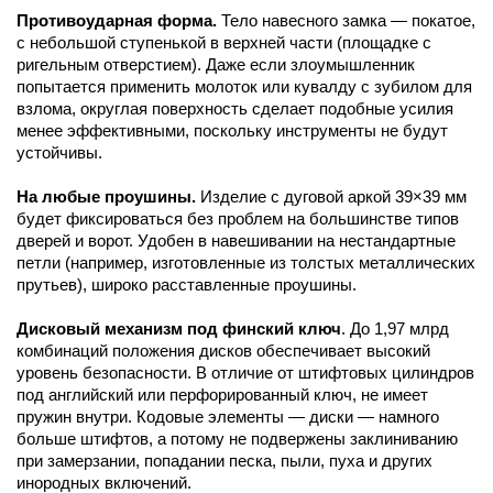
Противоударная форма.
Тело навесного замка — покатое,
с небольшой ступенькой в верхней части (площадке с
ригельным отверстием). Даже если злоумышленник
попытается применить молоток или кувалду с зубилом для
взлома, округлая поверхность сделает подобные усилия
менее эффективными, поскольку инструменты не будут
устойчивы.
На любые проушины.
Изделие с дуговой аркой 39×39 мм
будет фиксироваться без проблем на большинстве типов
дверей и ворот. Удобен в навешивании на нестандартные
петли (например, изготовленные из толстых металлических
прутьев), широко расставленные проушины.
Дисковый механизм под финский ключ
. До 1,97 млрд
комбинаций положения дисков обеспечивает высокий
уровень безопасности. В отличие от штифтовых цилиндров
под английский или перфорированный ключ, не имеет
пружин внутри. Кодовые элементы — диски — намного
больше штифтов, а потому не подвержены заклиниванию
при замерзании, попадании песка, пыли, пуха и других
инородных включений.