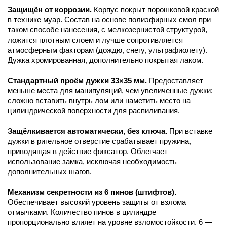
Защищён от коррозии.
Корпус покрыт порошковой краской
в технике муар. Состав на основе полиэфирных смол при
таком способе нанесения, с мелкозернистой структурой,
ложится плотным слоем и лучше сопротивляется
атмосферным факторам (дождю, снегу, ультрафиолету).
Дужка хромированная, дополнительно покрытая лаком.
Стандартный проём дужки 33×35 мм.
Предоставляет
меньше места для манипуляций, чем увеличенные дужки:
сложно вставить внутрь лом или наметить место на
цилиндрической поверхности для распиливания.
Защёлкивается автоматически, без ключа.
При вставке
дужки в ригельное отверстие срабатывает пружина,
приводящая в действие фиксатор. Облегчает
использование замка, исключая необходимость
дополнительных шагов.
Механизм секретности из 6 пинов (штифтов).
Обеспечивает высокий уровень защиты от взлома
отмычками. Количество пинов в цилиндре
пропорционально влияет на уровне взломостойкости. 6 —