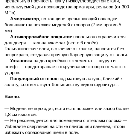
предельную прочность, как у низкоуглеродистой стали,
используемой для производства арматуры, рельсов (от 300
МПа).
—
Амортизатор,
по толщине превышающий накладки
большинства похожих моделей стопоров (7 мм против 5
мм).
—
Антикоррозийное покрытие
напольного ограничителя
для двери — гальваника+лак (всего 6 слоёв).
Гальванические слои, в отличие от краски, наносятся без
непрокраса, создавая прочную барьерную защиту от влаги.
—
Установка
на два крепёжных элемента — шуруп и
штифт — предотвращает откручивание стопора от частых
ударов.
—
Популярный оттенок
под матовую латунь, близкий к
золоту, соответствует большинству видов фурнитуры.
Важно:
— Модель не подходит, если есть порожек или зазор более
1,8 см высотой.
— Не рекомендуется для помещений с «тёплым полом».—
Избегайте сверления на стыке плиток или панелей, чтобы
избежать образования щели в полу.