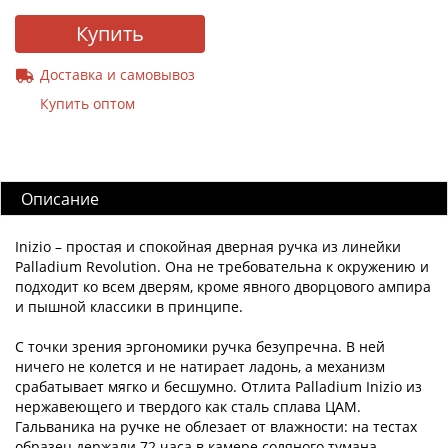
Купить
Доставка и самовывоз
Купить оптом
Описание
Inizio – простая и спокойная дверная ручка из линейки
Palladium Revolution. Она не требовательна к окружению и
подходит ко всем дверям, кроме явного дворцового ампира
и пышной классики в принципе.
С точки зрения эргономики ручка безупречна. В ней
ничего не колется и не натирает ладонь, а механизм
срабатывает мягко и бесшумно. Отлита Palladium Inizio из
нержавеющего и твердого как сталь сплава ЦАМ.
Гальваника на ручке не облезает от влажности: на тестах
образец держали 72 часа в камере соляного тумана –