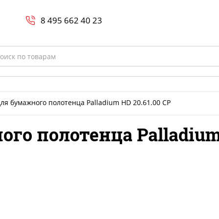
Search
и
8 800-700-23-35
8 495 662 40 23
rch
ля бумажного полотенца Palladium HD 20.61.00 CP
го полотенца Palladium 