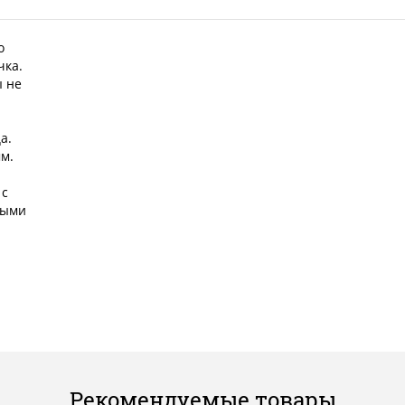
о
чка.
ы не
а.
м.
 с
ными
Рекомендуемые товары