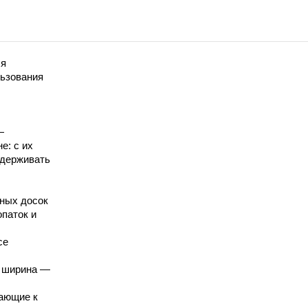
ля
льзования
—
е: с их
ддерживать
ных досок
опаток и
се
, ширина —
кающие к