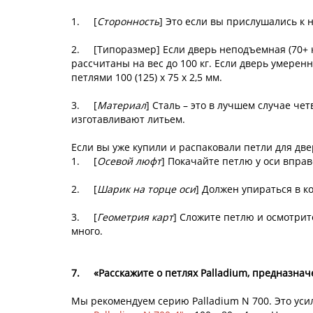
1.
[
Сторонность
] Это если вы прислушались к
2.
[Типоразмер] Если дверь неподъемная (70+ к
рассчитаны на вес до 100 кг. Если дверь умеренн
петлями 100 (125) x 75 x 2,5 мм.
3.
[
Материал
] Сталь – это в лучшем случае че
изготавливают литьем.
Если вы уже купили и распаковали петли для двере
1.
[
Осевой люфт
] Покачайте петлю у оси вправ
2.
[
Шарик на торце оси
] Должен упираться в к
3.
[
Геометрия карт
] Сложите петлю и осмотрит
много.
7.
«Расскажите о петлях Palladium, предназна
Мы рекомендуем серию Palladium N 700. Это уси