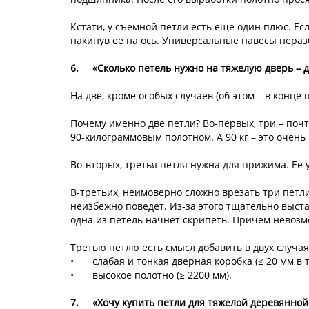
Кстати, у съемной петли есть еще один плюс. Ес
накинув ее на ось. Универсальные навесы нераз
6.
«Сколько петель нужно на тяжелую дверь – д
На две, кроме особых случаев (об этом – в конце 
Почему именно две петли? Во-первых, три – почт
90-килограммовым полотном. А 90 кг – это очень
Во-вторых, третья петля нужна для прижима. Ее
В-третьих, неимоверно сложно врезать три петли
неизбежно поведет. Из-за этого тщательно выст
одна из петель начнет скрипеть. Причем невозм
Третью петлю есть смысл добавить в двух случая
•
слабая и тонкая дверная коробка (≤ 20 мм в 
•
высокое полотно (≥ 2200 мм).
7.
«Хочу купить петли для тяжелой деревянной 