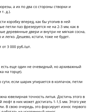
резы, а их по два со стороны створки и
т. д.).
ти коробку вперед, как бы утопив в ней
ые петли паз фрезеруется не на 2-3 мм, как в
елые деревянные двери и внутри не мягкая сосна,
 и легко. Дешево, кстати, тоже не будет.
от 3 000 руб./шт.
х есть еще один не очевидный, но архиважный
ка на торце).
 сути, если шарик упирается в колпачок, петли
на ювелирная точность литья. Достичь этого в
 люфт в них может достигать 1-1,5 мм. Этого уже
и. В свою очередь, это форсирует износ первого
 работать на ускоренный износ.