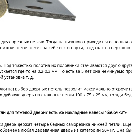
а двух врезных петлях. Тогда на нижнюю приходится основная о
нижняя петля несет на себе вес створки, тогда как на верхнюю
. Под тяжестью полотна их половинки стачиваются друг о дру
скается где-то на 0,2-0,3 мм. То есть за 5 лет она неминуемо пр
 установке т. д.
олотна) выбор дверных петель позволит максимально отсрочить 
ю дубовую дверь на стальные петли 100 x 75 x 25 мм, то жди бед
ли для тяжелой двери? Есть же накладные навесы “бабочки”»
ки дверь держат четыре бедных саморезика нижней петли. Еще 
 обречена любая деревянная дверь из категории 50+ кг. Она быс