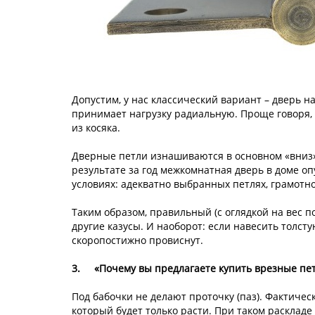
Допустим, у нас классический вариант – дверь н
принимает нагрузку радиальную. Проще говоря, 
из косяка.
Дверные петли изнашиваются в основном «вниз»
результате за год межкомнатная дверь в доме опу
условиях: адекватно выбранных петлях, грамотной
Таким образом, правильный (с оглядкой на вес п
другие казусы. И наоборот: если навесить толсту
скоропостижно провиснут.
3.
«Почему вы предлагаете купить врезные пет
Под бабочки не делают проточку (паз). Фактичес
который будет только расти. При таком раскладе