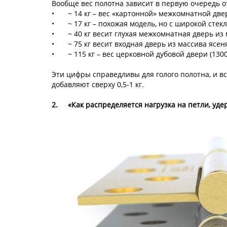
Вообще вес полотна зависит в первую очередь от
•
~ 14 кг – вес «картонной» межкомнатной двер
•
~ 17 кг – похожая модель, но с широкой стек
•
~ 40 кг весит глухая межкомнатная дверь из 
•
~ 75 кг весит входная дверь из массива ясеня
•
~ 115 кг – вес церковной дубовой двери (1300
Эти цифры справедливы для голого полотна, и вс
добавляют сверху 0,5-1 кг.
2.
«Как распределяется нагрузка на петли, у