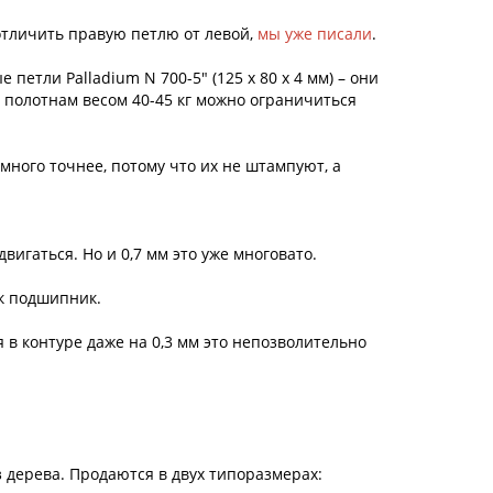
отличить правую петлю от левой,
мы уже писали
.
етли Palladium N 700-5″ (125 x 80 x 4 мм) – они
ым полотнам весом 40-45 кг можно ограничиться
амного точнее, потому что их не штампуют, а
вигаться. Но и 0,7 мм это уже многовато.
ак подшипник.
 в контуре даже на 0,3 мм это непозволительно
 дерева. Продаются в двух типоразмерах: