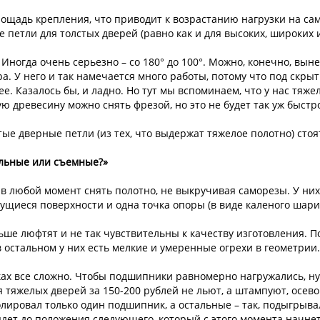
щадь крепления, что приводит к возрастанию нагрузки на само
 петли для толстых дверей (равно как и для высоких, широких и 
ногда очень серьезно – со 180° до 100°. Можно, конечно, вынес
а. У него и так намечается много работы, потому что под скрыт
ее. Казалось бы, и ладно. Но тут мы вспоминаем, что у нас тяж
кую древесину можно снять фрезой, но это не будет так уж быстро
е дверные петли (из тех, что выдержат тяжелое полотно) стоят 
альные или съемные?»
е в любой момент снять полотно, не выкручивая саморезы. У ни
рущиеся поверхности и одна точка опоры (в виде каленого шари
е люфтят и не так чувствительны к качеству изготовления. По
 остальном у них есть мелкие и умеренные огрехи в геометрии.
ах все сложно. Чтобы подшипники равномерно нагружались, нуж
тяжелых дверей за 150-200 рублей не льют, а штампуют, осевой
лировал только один подшипник, а остальные – так, подыгрывал
дет до положения следующего, который с этого момента начнет