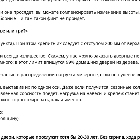
ли она просядет, вы можете компенсировать изменение высоты, 
борные – и там такой финт не пройдет.
ве или три?»
пункта). При этом крепить их следует с отступом 200 мм от верха
и всегда излишество. Скажем, у нас можно заказать дверные пет
 много: в этот лимит впишутся 99% домашних дверей из дерева.
 участие в распределении нагрузки мизерное, если не нулевое 
, выставив их по одной оси. Даже если получится, сезонные ко
авленная соосность поедет, нагрузка на навесы и крепеж стане
ожно спрогнозировать, какая именно.
х:
толщину);
двери, которые прослужат хотя бы 20-30 лет. Без скрипа, хода р