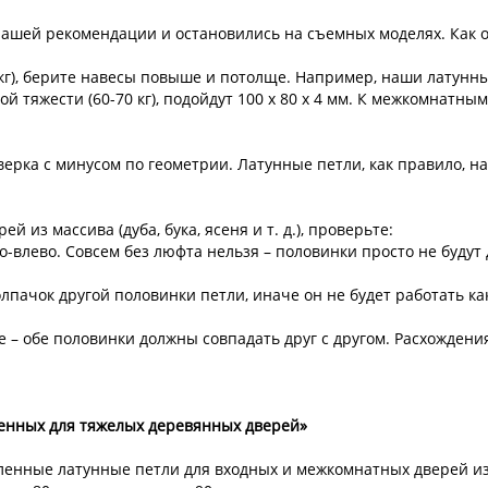
 нашей рекомендации и остановились на съемных моделях. Как 
г), берите навесы повыше и потолще. Например, наши латунные п
ой тяжести (60-70 кг), подойдут 100 x 80 x 4 мм. К межкомнатн
тверка с минусом по геометрии. Латунные петли, как правило, н
й из массива (дуба, бука, ясеня и т. д.), проверьте:
о-влево. Совсем без люфта нельзя – половинки просто не будут д
олпачок другой половинки петли, иначе он не будет работать к
е – обе половинки должны совпадать друг с другом. Расхождения
ченных для тяжелых деревянных дверей»
ленные латунные петли для входных и межкомнатных дверей из