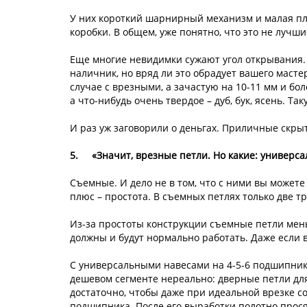
У них короткий шарнирный механизм и малая пло
коробки. В общем, уже понятно, что это не лучшие
Еще многие невидимки сужают угол открывания. И
наличник, но вряд ли это обрадует вашего мастер
случае с врезными, а зачастую на 10-11 мм и бол
а что-нибудь очень твердое – дуб, бук, ясень. Та
И раз уж заговорили о деньгах. Приличные скрыты
5.
«Значит, врезные петли. Но какие: универс
Съемные. И дело не в том, что с ними вы может
плюс – простота. В съемных петлях только две т
Из-за простоты конструкции съемные петли меньш
должны и будут нормально работать. Даже если в
С универсальными навесами на 4-5-6 подшипник
дешевом сегменте нереально: дверные петли для 
достаточно, чтобы даже при идеальной врезке со
подшипника. После его выработки полотно прося