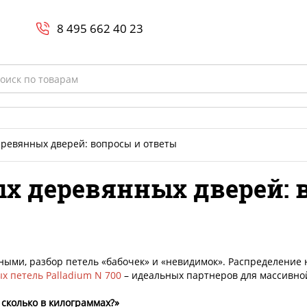
Search
и
8 800-700-23-35
8 495 662 40 23
rch
еревянных дверей: вопросы и ответы
х деревянных дверей: 
ыми, разбор петель «бабочек» и «невидимок». Распределение н
х петель Palladium N 700
– идеальных партнеров для массивно
 сколько в килограммах?»