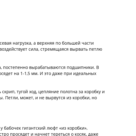
севая нагрузка, а верхняя по большей части
 воздействует сила, стремящаяся вырвать петлю
га, постепенно вырабатываются подшипники. В
осядет на 1-1,5 мм. И это даже при идеальных
скрип, тугой ход, цепляние полотна за коробку и
ы. Петли, может, и не вырвутся из коробки, но
у бабочек гигантский люфт «из коробки»,
тро просядет и начнет тереться о косяк, даже