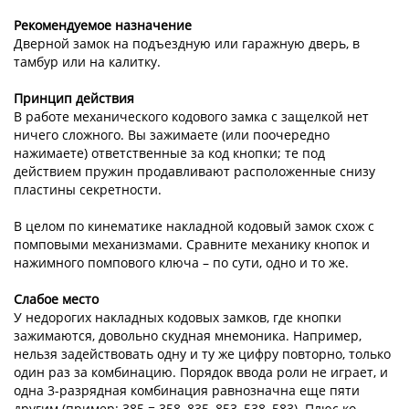
Рекомендуемое назначение
Дверной замок на подъездную или гаражную дверь, в
тамбур или на калитку.
Принцип действия
В работе механического кодового замка с защелкой нет
ничего сложного. Вы зажимаете (или поочередно
нажимаете) ответственные за код кнопки; те под
действием пружин продавливают расположенные снизу
пластины секретности.
В целом по кинематике накладной кодовый замок схож с
помповыми механизмами. Сравните механику кнопок и
нажимного помпового ключа – по сути, одно и то же.
Слабое место
У недорогих накладных кодовых замков, где кнопки
зажимаются, довольно скудная мнемоника. Например,
нельзя задействовать одну и ту же цифру повторно, только
один раз за комбинацию. Порядок ввода роли не играет, и
одна 3-разрядная комбинация равнозначна еще пяти
другим (пример: 385 = 358, 835, 853, 538, 583). Плюс ко