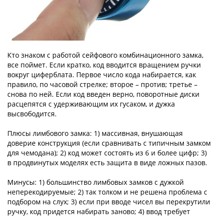
Кто знаком с работой сейфового комбинационного замка,
все поймет. Если кратко, код вводится вращением ручки
вокруг циферблата. Первое число кода набирается, как
правило, по часовой стрелке; второе – против; третье –
снова по ней. Если код введен верно, поворотные диски
расцепятся с удерживающим их гусаком, и дужка
высвободится.
Плюсы лимбового замка: 1) массивная, внушающая
доверие конструкция (если сравнивать с типичным замком
для чемодана); 2) код может состоять из 6 и более цифр; 3)
в продвинутых моделях есть защита в виде ложных пазов.
Минусы: 1) большинство лимбовых замков с дужкой
неперекодируемые; 2) так толком и не решена проблема с
подбором на слух; 3) если при вводе чисел вы перекрутили
ручку, код придется набирать заново; 4) ввод требует