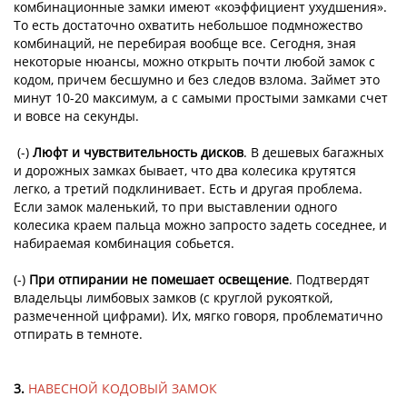
комбинационные замки имеют «коэффициент ухудшения».
То есть достаточно охватить небольшое подмножество
комбинаций, не перебирая вообще все. Сегодня, зная
некоторые нюансы, можно открыть почти любой замок с
кодом, причем бесшумно и без следов взлома. Займет это
минут 10-20 максимум, а с самыми простыми замками счет
и вовсе на секунды.
(-)
Люфт и чувствительность дисков
. В дешевых багажных
и дорожных замках бывает, что два колесика крутятся
легко, а третий подклинивает. Есть и другая проблема.
Если замок маленький, то при выставлении одного
колесика краем пальца можно запросто задеть соседнее, и
набираемая комбинация собьется.
(-)
При отпирании не помешает освещение
. Подтвердят
владельцы лимбовых замков (с круглой рукояткой,
размеченной цифрами). Их, мягко говоря, проблематично
отпирать в темноте.
3.
НАВЕСНОЙ КОДОВЫЙ ЗАМОК