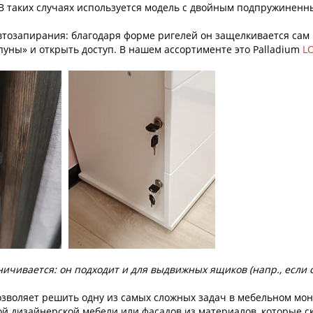
. В таких случаях используется модель с двойным подпружиненн
автозапирания: благодаря форме ригелей он защелкивается сам
рпуны» и открыть доступ. В нашем ассортименте это Palladium
L
ичивается: он подходит и для выдвижных ящиков (напр., если 
озволяет решить одну из самых сложных задач в мебельном монт
гой дизайнерской мебели или фасадов из материалов, которые 