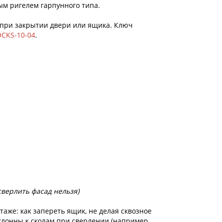
ым ригелем гарпунного типа.
 при закрытии двери или ящика. Ключ
OCKS-10-04
.
сверлить фасад нельзя)
аже: как запереть ящик, не делая сквозное
склонны к сколам при сверлении (например,