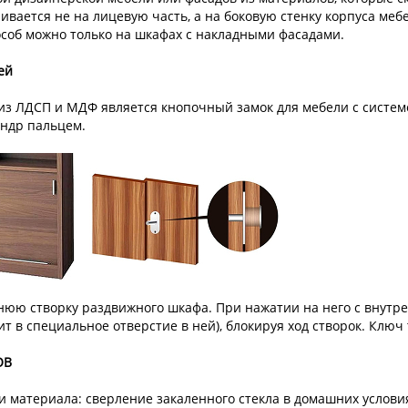
ивается не на лицевую часть, а на боковую стенку корпуса ме
особ можно только на шкафах с накладными фасадами.
ей
ЛДСП и МДФ является кнопочный замок для мебели с системой 
индр пальцем.
юю створку раздвижного шкафа. При нажатии на него с внутре
ит в специальное отверстие в ней), блокируя ход створок. Ключ
ОВ
ти материала: сверление закаленного стекла в домашних услов