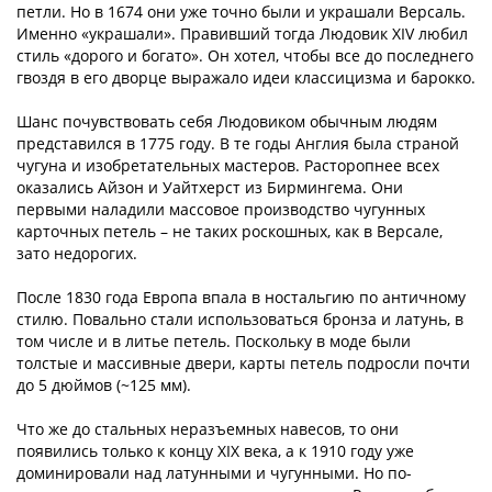
петли. Но в 1674 они уже точно были и украшали Версаль.
Именно «украшали». Правивший тогда Людовик XIV любил
стиль «дорого и богато». Он хотел, чтобы все до последнего
гвоздя в его дворце выражало идеи классицизма и барокко.
Шанс почувствовать себя Людовиком обычным людям
представился в 1775 году. В те годы Англия была страной
чугуна и изобретательных мастеров. Расторопнее всех
оказались Айзон и Уайтхерст из Бирмингема. Они
первыми наладили массовое производство чугунных
карточных петель – не таких роскошных, как в Версале,
зато недорогих.
После 1830 года Европа впала в ностальгию по античному
стилю. Повально стали использоваться бронза и латунь, в
том числе и в литье петель. Поскольку в моде были
толстые и массивные двери, карты петель подросли почти
до 5 дюймов (~125 мм).
Что же до стальных неразъемных навесов, то они
появились только к концу XIX века, а к 1910 году уже
доминировали над латунными и чугунными. Но по-