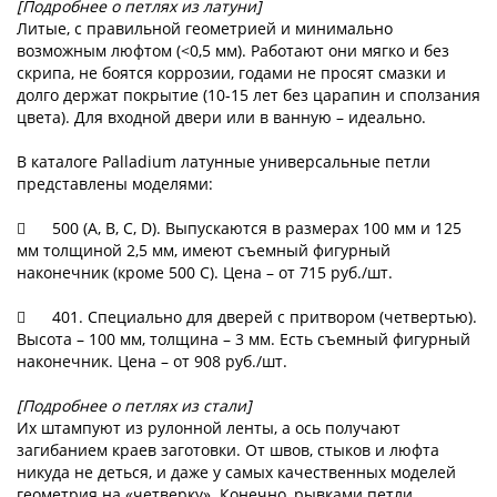
[Подробнее о петлях из латуни]
Литые, с правильной геометрией и минимально
возможным люфтом (<0,5 мм). Работают они мягко и без
скрипа, не боятся коррозии, годами не просят смазки и
долго держат покрытие (10-15 лет без царапин и сползания
цвета). Для входной двери или в ванную – идеально.
В каталоге Palladium латунные универсальные петли
представлены моделями:

500 (A, B, C, D). Выпускаются в размерах 100 мм и 125
мм толщиной 2,5 мм, имеют съемный фигурный
наконечник (кроме 500 C). Цена – от 715 руб./шт.

401. Специально для дверей с притвором (четвертью).
Высота – 100 мм, толщина – 3 мм. Есть съемный фигурный
наконечник. Цена – от 908 руб./шт.
[Подробнее о петлях из стали]
Их штампуют из рулонной ленты, а ось получают
загибанием краев заготовки. От швов, стыков и люфта
никуда не деться, и даже у самых качественных моделей
геометрия на «четверку». Конечно, рывками петли