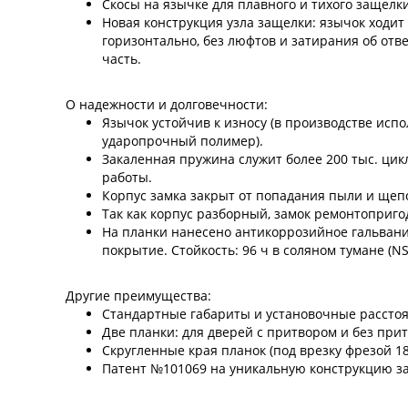
Скосы на язычке для плавного и тихого защел
Новая конструкция узла защелки: язычок ходит
горизонтально, без люфтов и затирания об отв
часть.
О надежности и долговечности:
Язычок устойчив к износу (в производстве исп
ударопрочный полимер).
Закаленная пружина служит более 200 тыс. цик
работы.
Корпус замка закрыт от попадания пыли и щеп
Так как корпус разборный, замок ремонтоприго
На планки нанесено антикоррозийное гальван
покрытие. Стойкость: 96 ч в соляном тумане (NS
Другие преимущества:
Стандартные габариты и установочные расстоя
Две планки: для дверей с притвором и без прит
Скругленные края планок (под врезку фрезой 18
Патент №101069 на уникальную конструкцию з