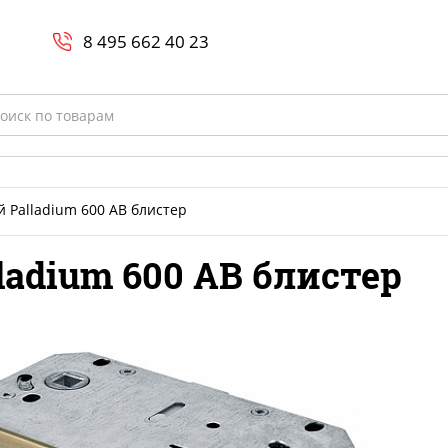
Search
и
8 800-700-23-35
8 495 662 40 23
rch
й Palladium 600 AB блистер
ladium 600 AB блистер