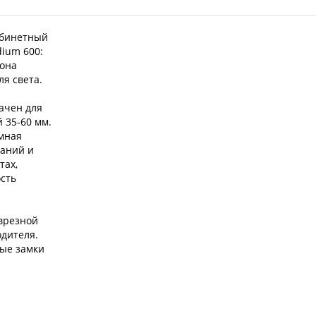
абинетный
dium 600:
 она
я света.
ачен для
 35-60 мм.
омная
даний и
тах,
ость
врезной
одителя.
ные замки