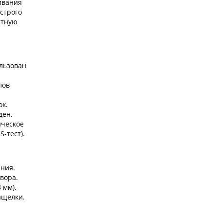
кивания
 строго
етную
ользован
лов
ок.
ден.
ическое
S-тест).
ния.
вора.
 мм).
ащелки.