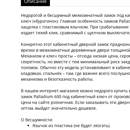
Описание
Недорогой и бесшумный межкомнатный замок под к
ключ («буратино»). Главная особенность замков Palla
защелка с пластиковым язычком. При срабатывании
издает тихий клик, сравнимый с щелчком выключател
Конкретно этот кабинетный дверной замок предназн
врезки в межкомнатные деревянные двери толщиной
Механизм и ключ просты – отсюда низкая цена, скр
секретность, но вместе с тем минимальный риск зае
поломок. Обычно эту модель устанавливают в кабине
кладовках, спальнях – там, где важнее всего послушн
механизма и безотказность работы.
В нашем интернет-магазине можно недорого купить 
замок Palladium 600 под кабинетный ключ от произв
Цена на сайте розничная. Если заказывать эти двер
оптом, выйдет значительно дешевле.
О бесшумности:
Язычок из пластика (не будет лязгать).