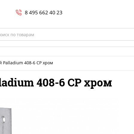
Search
и
8 800-700-23-35
8 495 662 40 23
rch
 Palladium 408-6 СР хром
ladium 408-6 СР хром