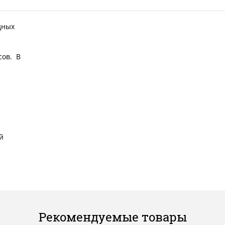
дных
сов. В
й
Рекомендуемые товары