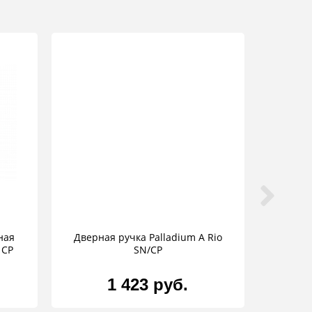
ная
Дверная ручка Palladium A Rio
 CP
SN/CP
1 423 руб.