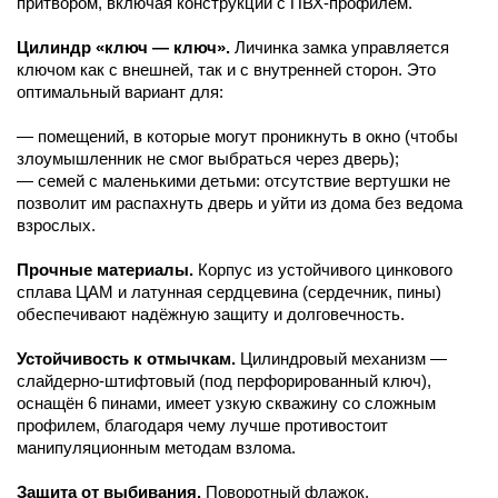
притвором, включая конструкции с ПВХ-профилем.
Цилиндр «ключ — ключ».
Личинка замка управляется
ключом как с внешней, так и с внутренней сторон. Это
оптимальный вариант для:
— помещений, в которые могут проникнуть в окно (чтобы
злоумышленник не смог выбраться через дверь);
— семей с маленькими детьми: отсутствие вертушки не
позволит им распахнуть дверь и уйти из дома без ведома
взрослых.
Прочные материалы.
Корпус из устойчивого цинкового
сплава ЦАМ и латунная сердцевина (сердечник, пины)
обеспечивают надёжную защиту и долговечность.
Устойчивость к отмычкам.
Цилиндровый механизм —
слайдерно-штифтовый (под перфорированный ключ),
оснащён 6 пинами, имеет узкую скважину со сложным
профилем, благодаря чему лучше противостоит
манипуляционным методам взлома.
Защита от выбивания.
Поворотный флажок,