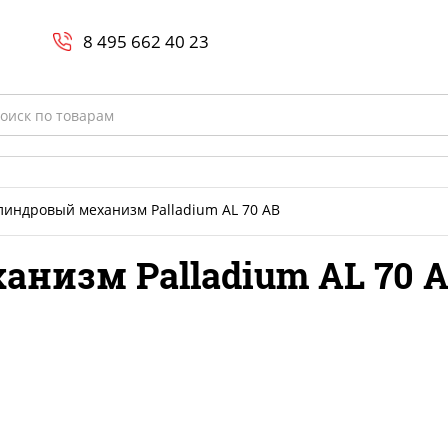
Search
и
8 800-700-23-35
8 495 662 40 23
rch
линдровый механизм Palladium AL 70 AB
низм Palladium AL 70 