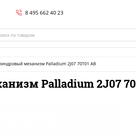
Search
и
8 800-700-23-35
8 495 662 40 23
rch
линдровый механизм Palladium 2J07 70T01 AB
низм Palladium 2J07 70