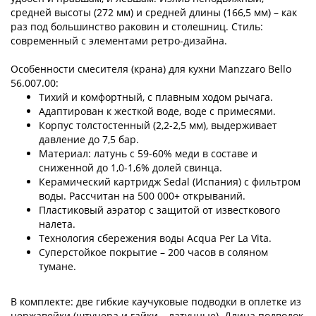
средней высоты (272 мм) и средней длины (166,5 мм) – как
раз под большинство раковин и столешниц. Стиль:
современный с элементами ретро-дизайна.
Особенности смесителя (крана) для кухни Manzzaro Bello
56.007.00:
Тихий и комфортный, с плавным ходом рычага.
Адаптирован к жесткой воде, воде с примесями.
Корпус толстостенный (2,2-2,5 мм), выдерживает
давление до 7,5 бар.
Материал: латунь c 59-60% меди в составе и
сниженной до 1,0-1,6% долей свинца.
Керамический картридж Sedal (Испания) с фильтром
воды. Рассчитан на 500 000+ открываний.
Пластиковый аэратор с защитой от известкового
налета.
Технология сбережения воды Acqua Per La Vita.
Суперстойкое покрытие – 200 часов в соляном
тумане.
В комплекте: две гибкие каучуковые подводки в оплетке из
нержавейки (штуцера и гайки – латунные). Длина подводок