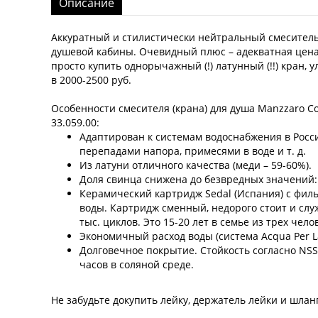
Описание
Аккуратный и стилистически нейтральный смеситель
душевой кабины. Очевидный плюс – адекватная цена:
просто купить однорычажный (!) латунный (!!) кран,
в 2000-2500 руб.
Особенности смесителя (крана) для душа Manzzaro C
33.059.00:
Адаптирован к системам водоснабжения в Росси
перепадами напора, примесями в воде и т. д.
Из латуни отличного качества (меди – 59-60%).
Доля свинца снижена до безвредных значений: 
Керамический картридж Sedal (Испания) с фил
воды. Картридж сменный, недорого стоит и слу
тыс. циклов. Это 15-20 лет в семье из трех чело
Экономичный расход воды (система Acqua Per La
Долговечное покрытие. Стойкость согласно NSS-
часов в соляной среде.
Не забудьте докупить лейку, держатель лейки и шланг