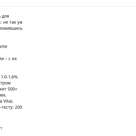
 для
 не так уж
 уложившись
onte
и – с их
1,0-1,6%.
ьтром
жит 500+
век.
 Vita).
тесту: 200
!