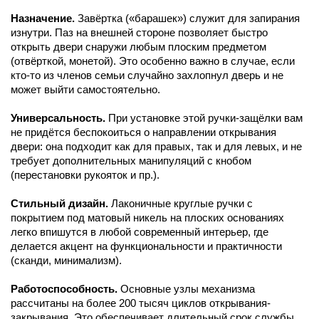
Назначение.
Завёртка («барашек») служит для запирания
изнутри. Паз на внешней стороне позволяет быстро
открыть двери снаружи любым плоским предметом
(отвёрткой, монетой). Это особенно важно в случае, если
кто-то из членов семьи случайно захлопнул дверь и не
может выйти самостоятельно.
Универсальность.
При установке этой ручки-защёлки вам
не придётся беспокоиться о направлении открывания
двери: она подходит как для правых, так и для левых, и не
требует дополнительных манипуляций с кнобом
(перестановки рукояток и пр.).
Стильный дизайн.
Лаконичные круглые ручки с
покрытием под матовый никель на плоских основаниях
легко впишутся в любой современный интерьер, где
делается акцент на функциональности и практичности
(сканди, минимализм).
Работоспособность.
Основные узлы механизма
рассчитаны на более 200 тысяч циклов открывания-
закрывания. Это обеспечивает длительный срок службы