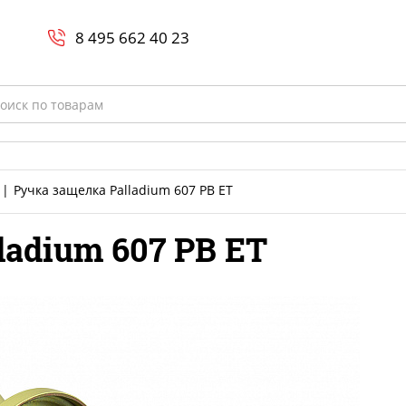
Search
и
8 800-700-23-35
8 495 662 40 23
rch
Ручка защелка Palladium 607 PB ET
ladium 607 PB ET