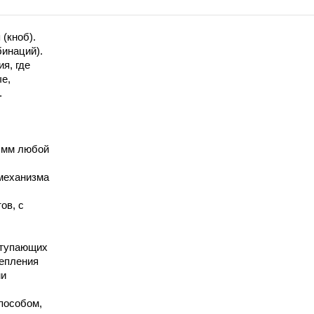
(кноб).
бинаций).
я, где
е,
.
 мм любой
механизма
ов, с
ступающих
цепления
ми
пособом,