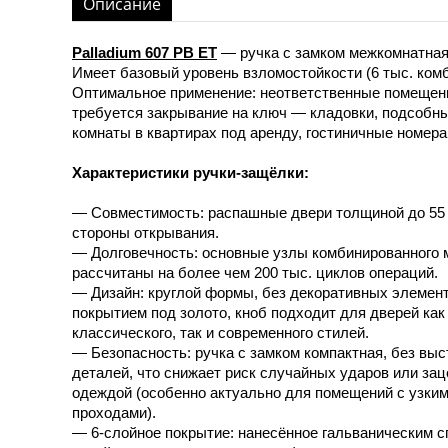
Описание
Palladium 607 PB ET
— ручка с замком межкомнатная 
Имеет базовый уровень взломостойкости (6 тыс. ком
Оптимальное применение: неответственные помещени
требуется закрывание на ключ — кладовки, подсобны
комнаты в квартирах под аренду, гостиничные номера
Характеристики ручки-защёлки:
— Совместимость: распашные двери толщиной до 55
стороны открывания.
— Долговечность: основные узлы комбинированного 
рассчитаны на более чем 200 тыс. циклов операций.
— Дизайн: круглой формы, без декоративных элемент
покрытием под золото, кноб подходит для дверей как
классического, так и современного стилей.
— Безопасность: ручка с замком компактная, без вы
деталей, что снижает риск случайных ударов или за
одеждой (особенно актуально для помещений с узки
проходами).
— 6-слойное покрытие: нанесённое гальваническим с