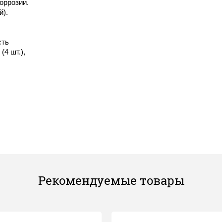
оррозии.
й).
сть
(4 шт.),
Рекомендуемые товары