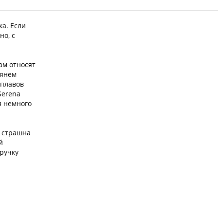
а. Если
но, с
ам относят
мянем
сплавов
Serena
я немного
е страшна
й
 ручку