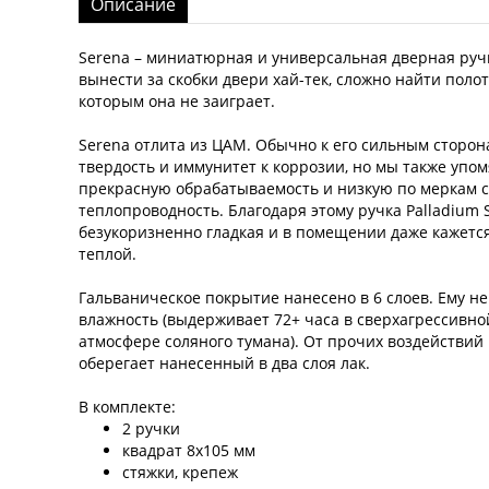
Описание
Serena – миниатюрная и универсальная дверная ручк
вынести за скобки двери хай-тек, сложно найти полот
которым она не заиграет.
Serena отлита из ЦАМ. Обычно к его сильным сторон
твердость и иммунитет к коррозии, но мы также упо
прекрасную обрабатываемость и низкую по меркам 
теплопроводность. Благодаря этому ручка Palladium 
безукоризненно гладкая и в помещении даже кажетс
теплой.
Гальваническое покрытие нанесено в 6 слоев. Ему н
влажность (выдерживает 72+ часа в сверхагрессивно
атмосфере соляного тумана). От прочих воздействий
оберегает нанесенный в два слоя лак.
В комплекте:
2 ручки
квадрат 8х105 мм
стяжки, крепеж