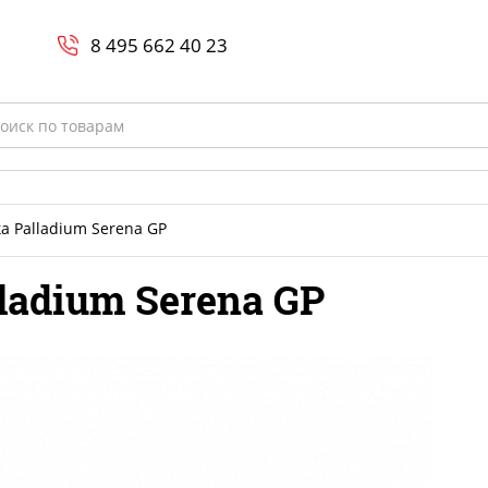
Search
и
8 800-700-23-35
8 495 662 40 23
rch
а Palladium Serena GP
ladium Serena GP