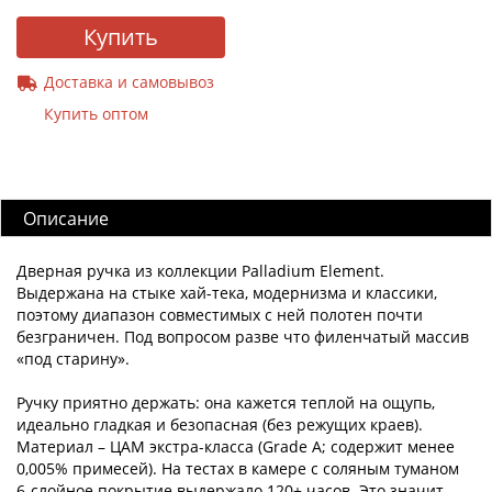
Купить
Доставка и самовывоз
Купить оптом
Описание
Дверная ручка из коллекции Palladium Element.
Выдержана на стыке хай-тека, модернизма и классики,
поэтому диапазон совместимых с ней полотен почти
безграничен. Под вопросом разве что филенчатый массив
«под старину».
Ручку приятно держать: она кажется теплой на ощупь,
идеально гладкая и безопасная (без режущих краев).
Материал – ЦАМ экстра-класса (Grade A; содержит менее
0,005% примесей). На тестах в камере с соляным туманом
6-слойное покрытие выдержало 120+ часов. Это значит,