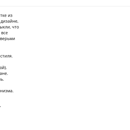
тке из
 дизайне,
ыкли, что
 все
дверьми
стиля.
ой).
ане.
ь.
анизма.
,
.