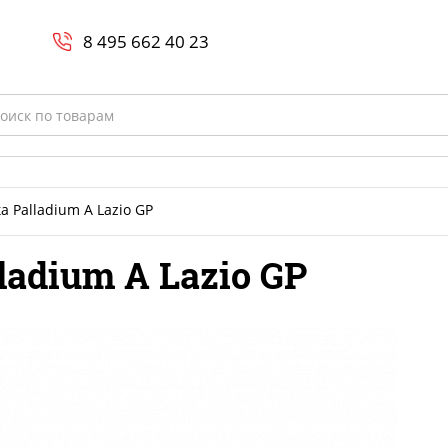
Search
и
8 800-700-23-35
8 495 662 40 23
rch
 Palladium A Lazio GP
adium A Lazio GP