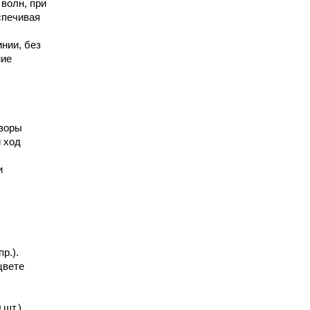
волн, при
спечивая
нии, без
ние
зоры
 ход
и
р.).
цвете
шт.).