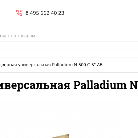
Search
и
8 800-700-23-35
8 495 662 40 23
rch
дверная универсальная Palladium N 500 C-5" AB
версальная Palladium N 