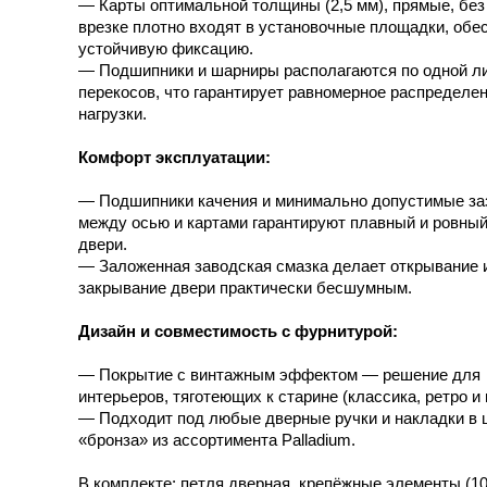
— Карты оптимальной толщины (2,5 мм), прямые, без 
врезке плотно входят в установочные площадки, обе
устойчивую фиксацию.
— Подшипники и шарниры располагаются по одной ли
перекосов, что гарантирует равномерное распределе
нагрузки.
Комфорт эксплуатации:
— Подшипники качения и минимально допустимые за
между осью и картами гарантируют плавный и ровный
двери.
— Заложенная заводская смазка делает открывание 
закрывание двери практически бесшумным.
Дизайн и совместимость с фурнитурой:
— Покрытие с винтажным эффектом — решение для
интерьеров, тяготеющих к старине (классика, ретро и п
— Подходит под любые дверные ручки и накладки в 
«бронза» из ассортимента Palladium.
В комплекте: петля дверная, крепёжные элементы (10 