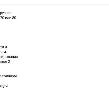
резная
70 или 80
ти и
сам.
закрывания
выше 2
е соляного
ющей