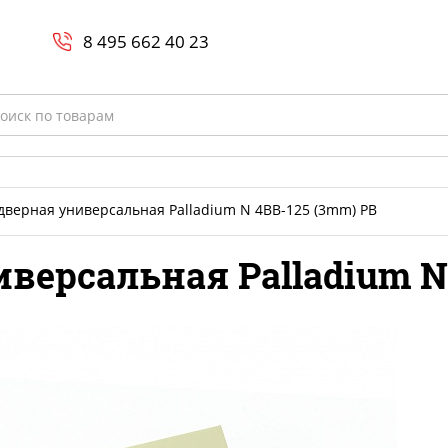
Search
и
8 800-700-23-35
8 495 662 40 23
rch
дверная универсальная Palladium N 4BB-125 (3mm) PB
версальная Palladium N