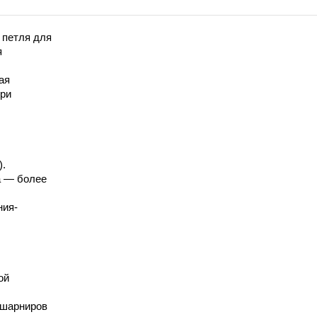
 петля для
я
ая
при
).
а — более
ния-
ой
 шарниров