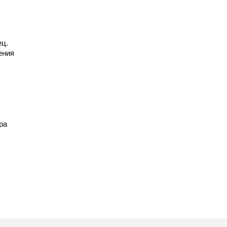
ец.
ения
ра