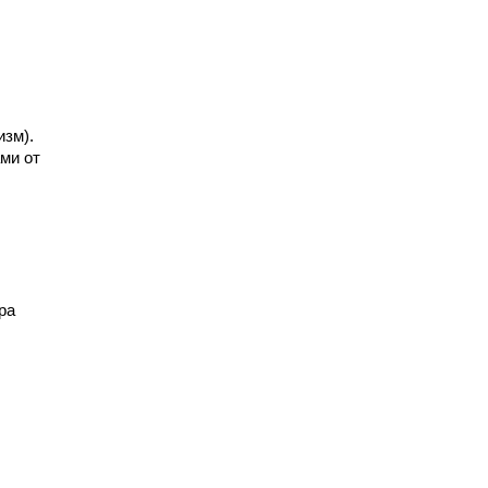
изм).
ми от
ра