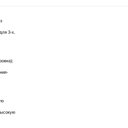
из
для 3-х.
овка);
ния-
ую
высокую