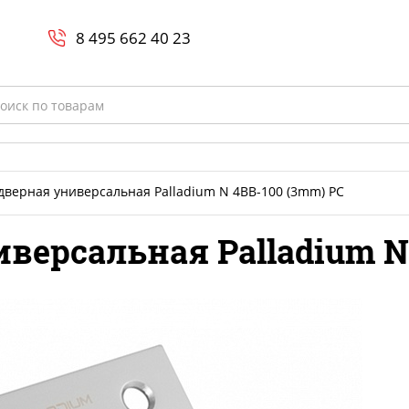
Search
и
8 800-700-23-35
8 495 662 40 23
rch
дверная универсальная Palladium N 4BB-100 (3mm) PC
версальная Palladium N