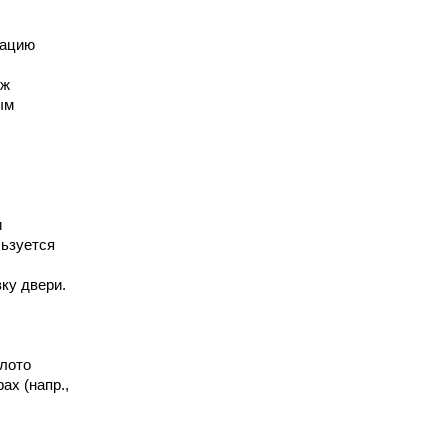
сацию
ёж
ым
и
льзуется
ку двери.
олото
ах (напр.,