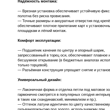
Надёжность монтажа:
— Врезная установка обеспечивает устойчивую фик
полотна без риска провисания.
— Точные размеры и аккуратные отверстия под креп
обеспечивают плотное прилегание карт к установочн
площадкам и лёгкий монтаж.
Комфорт эксплуатации:
— Подшипник качения по центру и опорный шарик,
запрессованный в торец оси, обеспечивают плавное 
бесшумное открывание (в бюджетных аналогах испо
только торцевой).
— Разъёмная конструкция упрощает снятие и установ
Универсальный дизайн:
— Лаконичная форма и отделка петли под матовое з
гармонично смотрятся в популярных сегодня интерьер
в таких как скандинавский, минимализм и пр.).
— Оттенок латуни идентичен по цвету качественному
гальванопокрытию под золото, используемому при