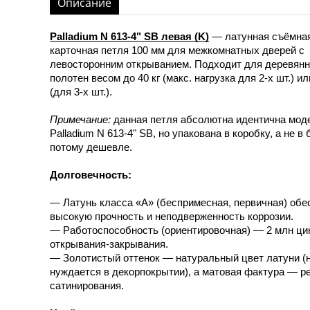
Описание
Palladium N 613-4" SB левая (K)
— латунная съёмна
карточная петля 100 мм для межкомнатных дверей с
левосторонним открыванием. Подходит для деревян
полотен весом до 40 кг (макс. нагрузка для 2-х шт.) ил
(для 3-х шт.).
Примечание:
данная петля абсолютна идентична мод
Palladium N 613-4" SB, но упакована в коробку, а не в 
потому дешевле.
Долговечность:
— Латунь класса «А» (беспримесная, первичная) обе
высокую прочность и неподверженность коррозии.
— Работоспособность (ориентировочная) — 2 млн ци
открывания-закрывания.
— Золотистый оттенок — натуральный цвет латуни (
нуждается в декорпокрытии), а матовая фактура — р
сатинирования.