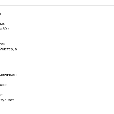
я
ных
и 50 кг
ели
блистер, а
спечивает
клов
не
езультат