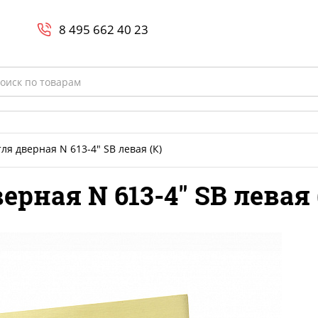
Search
и
8 800-700-23-35
8 495 662 40 23
rch
ля дверная N 613-4" SB левая (К)
ерная N 613-4" SB левая 