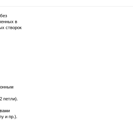
(без
ленных в
ых створок
ионным
2 петли).
авами
у и пр.).