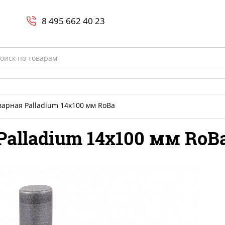
Search
и
8 800-700-23-35
8 495 662 40 23
rch
арная Palladium 14x100 мм RoBa
alladium 14x100 мм RoB