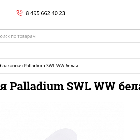
Search
и
8 800-700-23-35
8 495 662 40 23
rch
балконная Palladium SWL WW белая
я Palladium SWL WW бел