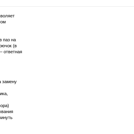
зволяет
том
в паз на
рючок (в
— ответная
а замену
ика,
ора)
ывания
винуть