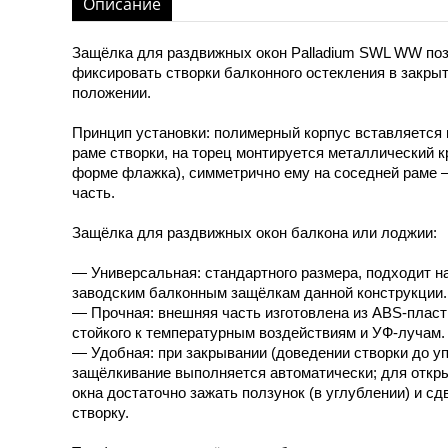
Описание
Защёлка для раздвижных окон Palladium SWL WW по
фиксировать створки балконного остекления в закры
положении.
Принцип установки: полимерный корпус вставляется 
раме створки, на торец монтируется металлический к
форме флажка), симметрично ему на соседней раме 
часть.
Защёлка для раздвижных окон балкона или лоджии:
— Универсальная: стандартного размера, подходит н
заводским балконным защёлкам данной конструкции.
— Прочная: внешняя часть изготовлена из ABS-пласт
стойкого к температурным воздействиям и УФ-лучам.
— Удобная: при закрывании (доведении створки до уп
защёлкивание выполняется автоматически; для откр
окна достаточно зажать ползунок (в углублении) и сд
створку.