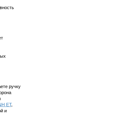
вность
ет
бых
ете ручку
орона
м
NH ET
,
й и