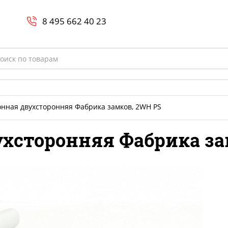
Search
и
8 800-700-23-35
8 495 662 40 23
rch
онная двухсторонняя Фабрика замков, 2WH PS
ухсторонняя Фабрика за