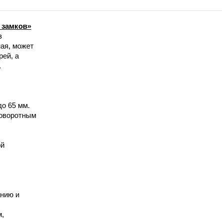
 замков»
з
ая, может
ей, а
.
о 65 мм.
поворотным
ой
нию и
м,