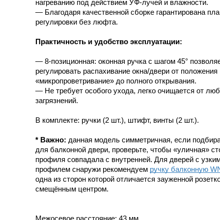
нагреванию под действием УФ-лучей и влажности.
— Благодаря качественной сборке гарантирована пла
регулировки без люфта.
Практичность и удобство эксплуатации:
— 8-позиционная: оконная ручка с шагом 45° позволя
регулировать распахивание окна/двери от положения
«микропроветривание» до полного открывания.
— Не требует особого ухода, легко очищается от лю
загрязнений.
В комплекте: ручки (2 шт.), штифт, винты (2 шт.).
* Важно:
данная модель симметричная, если подбира
для балконной двери, проверьте, чтобы «уличная» ст
профиля совпадала с внутренней. Для дверей с узки
профилем снаружи рекомендуем
ручку балконную W
одна из сторон которой отличается зауженной розетко
смещённым центром.
Межосевое расстояние: 43 мм