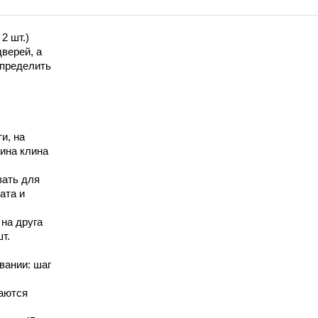
2 шт.)
верей, а
спределить
и, на
ина клина
вать для
ата и
на друга
т.
вании: шаг
гаются