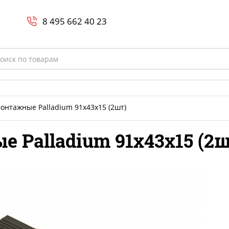
Search
и
8 800-700-23-35
8 495 662 40 23
rch
онтажные Palladium 91х43х15 (2шт)
Palladium 91х43х15 (2ш