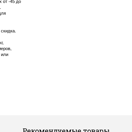
 от -45 до
.
для
 скидка.
г,
еров,
 или
Рекомендуемые товары