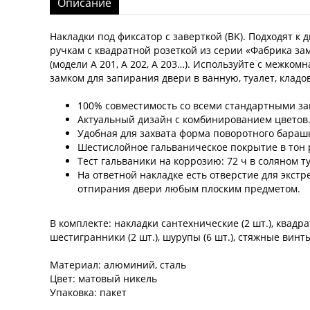
Описание
Накладки под фиксатор с заверткой (BK). Подходят к
ручкам с квадратной розеткой из серии «Фабрика зам
(модели A 201, A 202, A 203…). Используйте с межком
замком для запирания двери в ванную, туалет, кладовк
100% совместимость со всеми стандартными за
Актуальный дизайн с комбинированием цветов
Удобная для захвата форма поворотного бараш
Шестислойное гальваническое покрытие в тон 
Тест гальваники на коррозию: 72 ч в соляном т
На ответной накладке есть отверстие для экстр
отпирания двери любым плоским предметом.
В комплекте: накладки сантехнические (2 шт.), квадра
шестигранники (2 шт.), шурупы (6 шт.), стяжные винты 
Материал: алюминий, сталь
Цвет: матовый никель
Упаковка: пакет