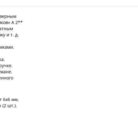
 дверным
ков» A 2**
натным
у и т. д.
мками.
.
ка.
ручке.
умане.
енного
т 6x6 мм,
(2 шт.).