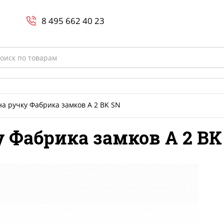
Search
и
8 800-700-23-35
8 495 662 40 23
rch
на ручку Фабрика замков A 2 BK SN
 Фабрика замков A 2 BK