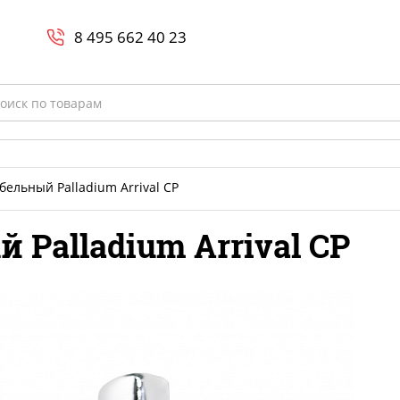
Search
и
8 800-700-23-35
8 495 662 40 23
rch
ельный Palladium Arrival CP
Palladium Arrival CP