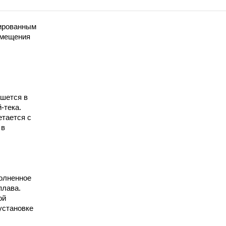
ированным
змещения
ишется в
-тека.
етается с
 в
олненное
плава.
ой
установке