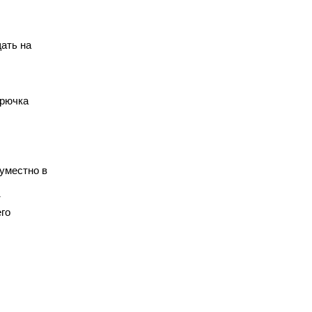
ать на
крючка
уместно в
т
го