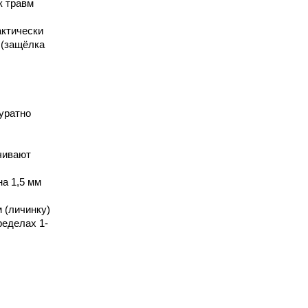
к травм
актически
 (защёлка
уратно
чивают
на 1,5 мм
 (личинку)
ределах 1-