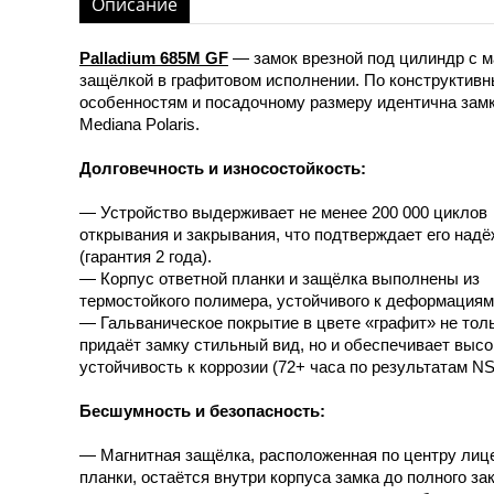
Описание
Palladium 685M GF
— замок врезной под цилиндр с м
защёлкой в графитовом исполнении. По конструктив
особенностям и посадочному размеру идентична зам
Mediana Polaris.
Долговечность и износостойкость:
— Устройство выдерживает не менее 200 000 циклов
открывания и закрывания, что подтверждает его над
(гарантия 2 года).
— Корпус ответной планки и защёлка выполнены из
термостойкого полимера, устойчивого к деформациям
— Гальваническое покрытие в цвете «графит» не тол
придаёт замку стильный вид, но и обеспечивает выс
устойчивость к коррозии (72+ часа по результатам NS
Бесшумность и безопасность:
— Магнитная защёлка, расположенная по центру лиц
планки, остаётся внутри корпуса замка до полного з