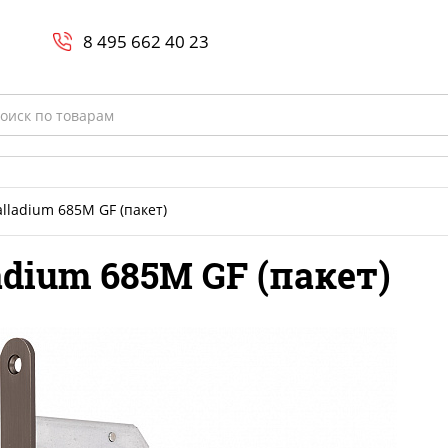
Search
и
8 800-700-23-35
8 495 662 40 23
rch
lladium 685M GF (пакет)
adium 685M GF (пакет)