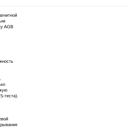
агнитной
ным
ку AGB
ёжность
.
ько
окую
S-теста).
евой
акрывания