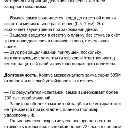
материалы и принцип действия ключевых деталей
запорного механизма:
— Язычок замка выдвигается, когда до ответной планки
остаётся минимальное расстояние (0,5–1 мм). Это
исключает звуки трения при закрывании двери.
— Защёлка вводится в ответную планку без стука за счёт
траектории движения и наличию скосов, смягчающих
приём.
— Звук при защёлкивании приглушён, поскольку
контактирующие элементы (и язычок, и ответная часть)
имеют защитный слой из звукопоглощающего полимера.
Долговечность.
Корпус межкомнатного замка серии 585M
отличается высокой устойчивостью к износу:
— По результатам испытаний, замок выдерживает более
200 тыс. срабатываний.
— Защитная оболочка магнитной защёлки не истирается и
не трескается при контакте с планкой (полимер
ударопрочный).
— Гальваническое покрытие успешно прошло тест на
стойкость к коррозии, выдержав более 72 часов в соляном