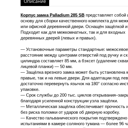
Описание
Корпус замка Palladium 285 SB
представляет собой
основу для сборки качественного комплекта для меж
или офисной деревянной двери. Оснащён защёлкой и
Подходит как для межкомнатных, так и для входных
деревянных дверей (левых и правых).
— Установочные параметры стандартные: межосевое
расстояние между центрами отверстий под ручку и с
цилиндра составляет 85 мм, а бэксет (удаление сква
лицевой планки) — 50 мм.
— Защёлка врезного замка может быть установлена к
правые, так и на левые двери. Для адаптации под ле
достаточно перевернуть язычок на 180° согласно инс
упаковке.
— Срок службы до 200 тыс. циклов открывания–закр
благодаря усиленной конструкции узла защёлки.
— Металлическая защёлка обеспечивает прочность 
без риска поломки от ударов об дверную коробку.
— Качество гальванического покрытия подтверждено
испытаниями в камере соляного тумана — более 96 ч