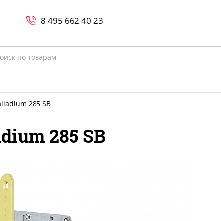
Search
и
8 800-700-23-35
8 495 662 40 23
rch
alladium 285 SB
adium 285 SB