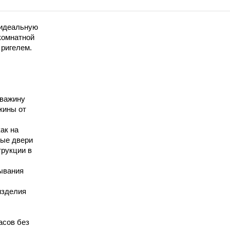
 идеальную
комнатной
 ригелем.
кважину
жины от
ак на
вые двери
трукции в
ывания
изделия
асов без