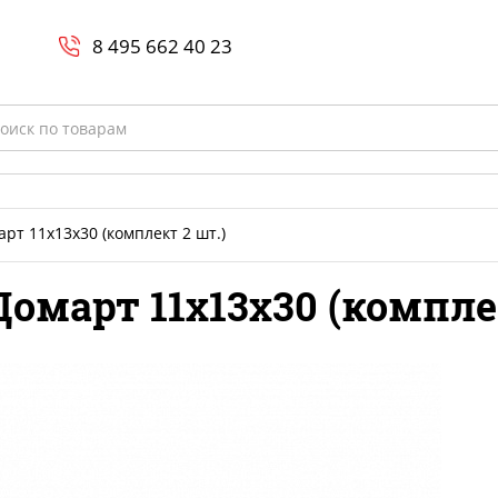
Search
и
8 800-700-23-35
8 495 662 40 23
rch
рт 11х13х30 (комплект 2 шт.)
омарт 11х13х30 (компле