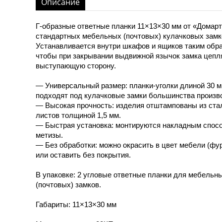
Описание
Г-образные ответные планки 11×13×30 мм от «Домарт
стандартных мебельных (почтовых) кулачковых замк
Устанавливается внутри шкафов и ящиков таким обр
чтобы при закрывании выдвижной язычок замка цепл
выступающую сторону.
— Универсальный размер: планки-уголки длиной 30 
подходят под кулачковые замки большинства произв
— Высокая прочность: изделия отштампованы из ст
листов толщиной 1,5 мм.
— Быстрая установка: монтируются накладным спос
метизы.
— Без обработки: можно окрасить в цвет мебели (фу
или оставить без покрытия.
В упаковке: 2 угловые ответные планки для мебельн
(почтовых) замков.
Габариты: 11×13×30 мм