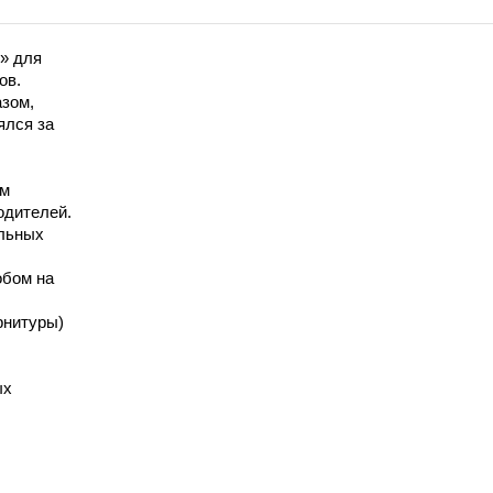
» для
ов.
азом,
ялся за
мм
одителей.
альных
обом на
рнитуры)
ых