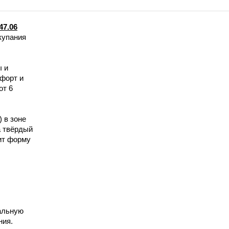
47.06
купания
ы и
мфорт и
от 6
 в зоне
а твёрдый
ит форму
альную
ния.