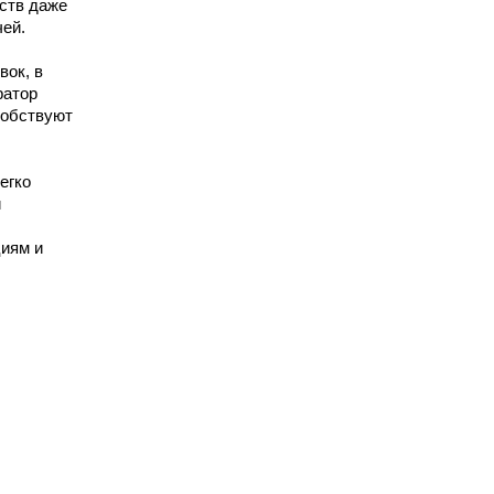
ств даже
чей.
вок, в
ратор
собствуют
егко
и
циям и