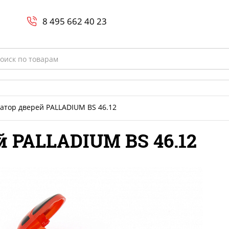
Search
и
8 800-700-23-35
8 495 662 40 23
rch
атор дверей PALLADIUM BS 46.12
 PALLADIUM BS 46.12