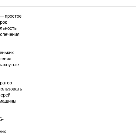
— простое
рок
альность
еспечения
еньких
ления
спахнутые
ратор
пользовать
верей
 машины,
S-
них