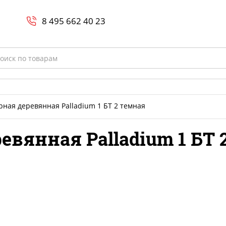
Search
и
8 800-700-23-35
8 495 662 40 23
rch
рная деревянная Palladium 1 БТ 2 темная
евянная Palladium 1 БТ 