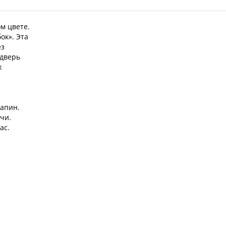
м цвете.
ок». Эта
ез
 дверь
х
рапин.
чи.
ас.