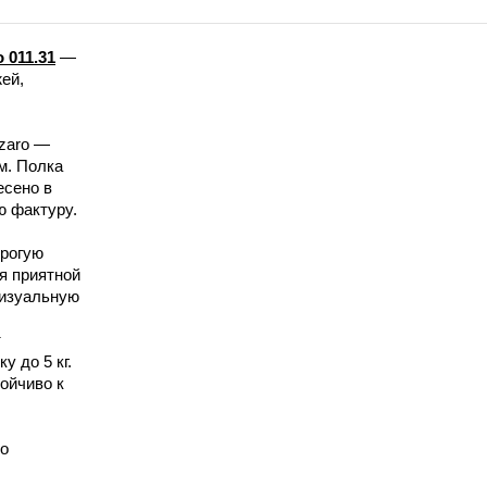
 011.31
—
ей,
zaro —
м. Полка
есено в
ю фактуру.
трогую
я приятной
визуальную
т
 до 5 кг.
ойчиво к
но