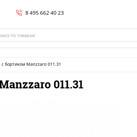
Search
и
8 800-700-23-35
8 495 662 40 23
rch
 с бортиком Manzzaro 011.31
Manzzaro 011.31