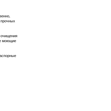
венно,
 прочных
я очищения
ые моющие
распорные