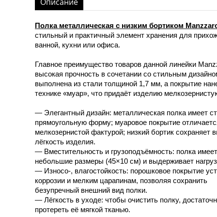
Описание
Полка металлическая с низким бортиком Manzzaro
стильный и практичный элемент хранения для прихож
ванной, кухни или офиса.
Главное преимущество товаров данной линейки Manz
высокая прочность в сочетании со стильным дизайно
выполнена из стали толщиной 1,7 мм, а покрытие нан
технике «муар», что придаёт изделию мелкозернисту
— Элегантный дизайн: металлическая полка имеет с
прямоугольную форму; муаровое покрытие отличаетс
мелкозернистой фактурой; низкий бортик сохраняет 
лёгкость изделия.
— Вместительность и грузоподъёмность: полка имее
небольшие размеры (45×10 см) и выдерживает нагрузку
— Износо-, влагостойкость: порошковое покрытие уст
коррозии и мелким царапинам, позволяя сохранить
безупречный внешний вид полки.
— Лёгкость в уходе: чтобы очистить полку, достаточ
протереть её мягкой тканью.