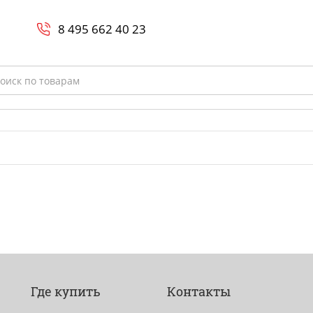
Search
и
8 800-700-23-35
8 495 662 40 23
rch
Где купить
Контакты