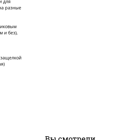
и для
на разные
тиковым
 и без),
 защелкой
я)
Вы смотрели