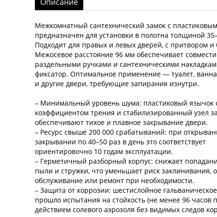
Описание
Межкомнатный сантехнический замок с пластиковы
предназначен для установки в полотна толщиной 35–
Подходит для правых и левых дверей, с притвором и 
Межосевое расстояние 96 мм обеспечивает совмести
раздельными ручками и сантехническими накладкам
фиксатор. Оптимальное применение — туалет, ванна
и другие двери, требующие запирания изнутри.
– Минимальный уровень шума: пластиковый язычок 
коэффициентом трения и стабилизированный узел з
обеспечивают тихое и плавное закрывание двери.
– Ресурс свыше 200 000 срабатываний: при открыван
закрывании по 40–50 раз в день это соответствует
ориентировочно 10 годам эксплуатации.
– Герметичный разборный корпус: снижает попадани
пыли и стружки, что уменьшает риск заклинивания, 
обслуживание или ремонт при необходимости.
– Защита от коррозии: шестислойное гальваническо
прошло испытания на стойкость (не менее 96 часов 
действием солевого аэрозоля без видимых следов кор