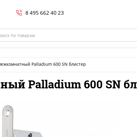
Search
и
8 800-700-23-35
8 495 662 40 23
rch
межкомнатный Palladium 600 SN блистер
ый Palladium 600 SN б