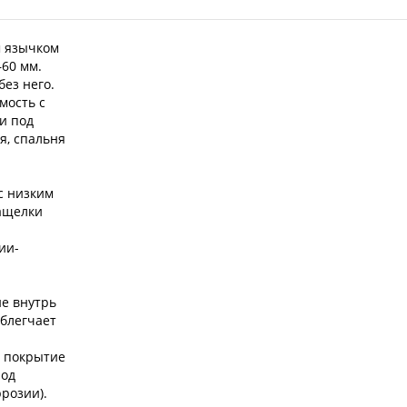
м язычком
60 мм.
без него.
мость с
и под
я, спальня
с низким
ащелки
ии-
е внутрь
облегчает
е покрытие
под
розии).