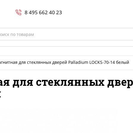
Search
и
8 800-700-23-35
8 495 662 40 23
rch
гнитная для стеклянных дверей Palladium LOCKS-70-14 белый
я для стеклянных двере
й