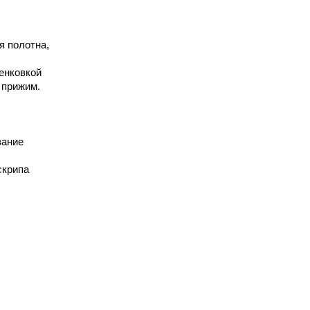
я полотна,
зенковкой
 прижим.
вание
скрипа