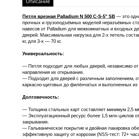
Описание
Петля врезная Palladium N 500 C-S-5" SB
— это одн
прочных и грузоподъёмных моделей неразъёмных ст
навесов от Palladium для межкомнатных и входных д
дверей. Максимальная нагрузка для 2-х петель соста
кг, для 3-х — 70 кг.
Универсальность:
— Петля подходит для любых дверей, независимо от
направления их открывания.
— Подходит для дверей с различным заполнением, от
каркасно-щитовых до филёнчатых и выполненных из 
Долговечность:
— Толщина стальных карт составляет минимум 2,5 м
— Эксплуатационный ресурс более 1,5 млн циклов о
закрывания.
— Гальваническое покрытие и двойная лакировка об
эффективную защиту от коррозии (NSS-тест: 72+ часа