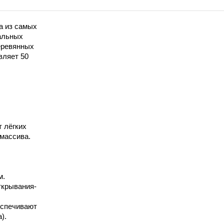
а из самых
альных
еревянных
вляет 50
 лёгких
массива.
м.
ткрывания-
еспечивают
).