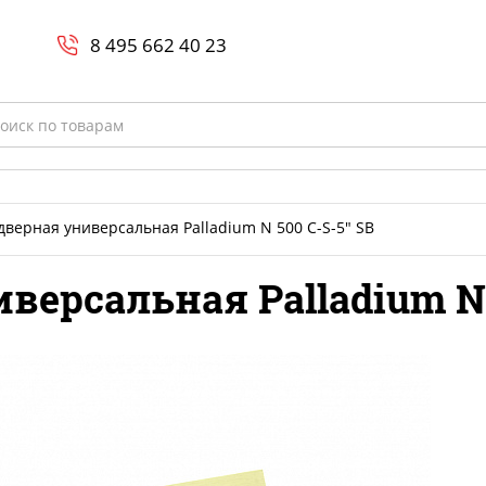
Search
и
8 800-700-23-35
8 495 662 40 23
rch
дверная универсальная Palladium N 500 C-S-5" SB
версальная Palladium N 