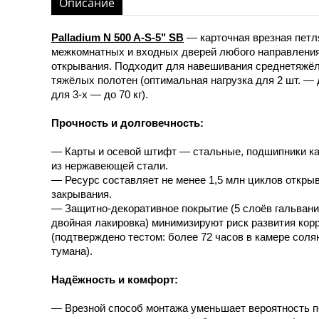
Описание
Palladium N 500 A-S-5" SB
— карточная врезная петл
межкомнатных и входных дверей любого направлени
открывания. Подходит для навешивания среднетяжё
тяжёлых полотен (оптимальная нагрузка для 2 шт. — д
для 3-х — до 70 кг).
Прочность и долговечность:
— Карты и осевой штифт — стальные, подшипники к
из нержавеющей стали.
— Ресурс составляет не менее 1,5 млн циклов откры
закрывания.
— Защитно-декоративное покрытие (5 слоёв гальвани
двойная лакировка) минимизируют риск развития кор
(подтверждено тестом: более 72 часов в камере соля
тумана).
Надёжность и комфорт:
— Врезной способ монтажа уменьшает вероятность п