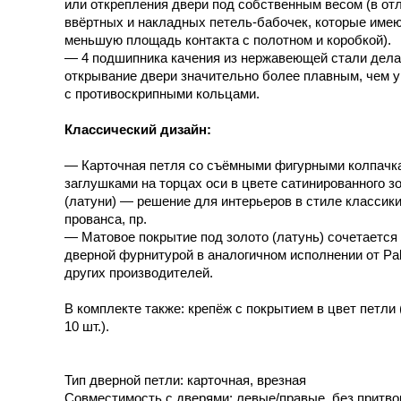
или открепления двери под собственным весом (в от
ввёртных и накладных петель-бабочек, которые име
меньшую площадь контакта с полотном и коробкой).
— 4 подшипника качения из нержавеющей стали дел
открывание двери значительно более плавным, чем у
с противоскрипными кольцами.
Классический дизайн:
— Карточная петля со съёмными фигурными колпачк
заглушками на торцах оси в цвете сатинированного з
(латуни) — решение для интерьеров в стиле классики
прованса, пр.
— Матовое покрытие под золото (латунь) сочетается 
дверной фурнитурой в аналогичном исполнении от Pal
других производителей.
В комплекте также: крепёж с покрытием в цвет петли
10 шт.).
Тип дверной петли: карточная, врезная
Совместимость с дверями: левые/правые, без притво