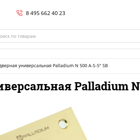
Search
и
8 800-700-23-35
8 495 662 40 23
rch
дверная универсальная Palladium N 500 A-S-5" SB
версальная Palladium N 