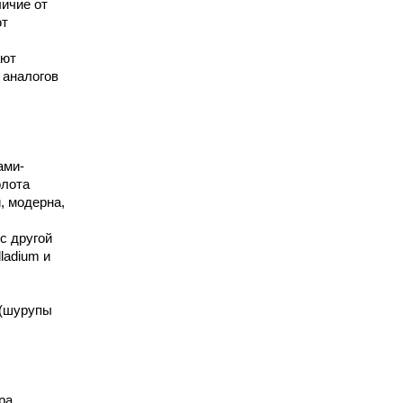
личие от
ют
ают
 аналогов
ами-
олота
, модерна,
с другой
ladium и
 (шурупы
ра