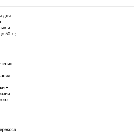
я для
я
лых и
о 50 кг;
ачения —
вания-
ки +
розии
ного
ерекоса