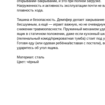
открываний–закрываний, и это при полной загрузке.
Нагруженность и активность эксплуатации почти не в
плавность хода.
Тишина и безопасность. Демпфер делает закрывание
бесшумным, а ещё — играет важную, но не очевидную
снижении травмоопасности. Пружинный механизм уд
ящик в статичном положении, даже если кухонный ш
(пеленальный комод/прикроватная тумба) стоит под у
Готовя еду (или одевая ребёнка/вставая с постели), 
ударитесь об угол ящика.
Материал: сталь
Цвет: чёрный