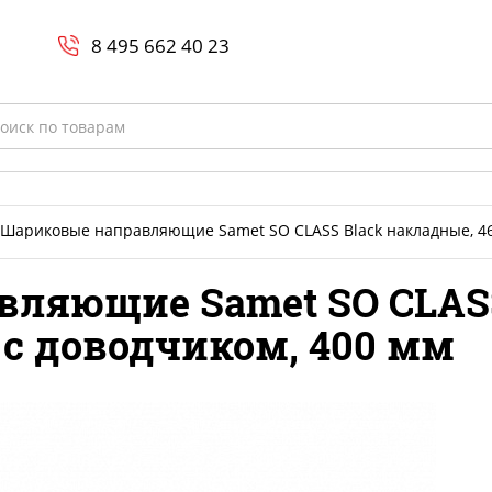
Search
и
8 800-700-23-35
8 495 662 40 23
rch
Шариковые направляющие Samet SO CLASS Black накладные, 46
ляющие Samet SO CLASS
 с доводчиком, 400 мм