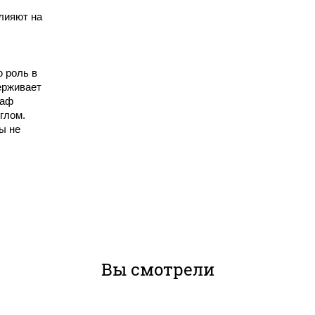
лияют на
 роль в
ерживает
каф
глом.
вы не
Вы смотрели