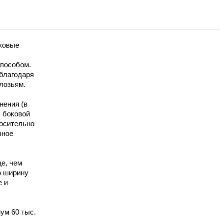
ковые
способом.
 благодаря
лозьям.
нения (в
я боковой
осительно
вное
е, чем
ю ширину
е и
ум 60 тыс.