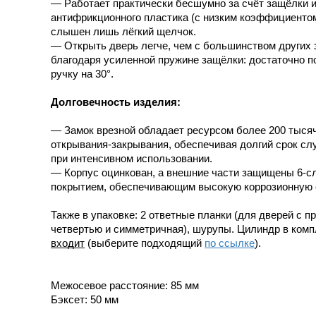
— Работает практически бесшумно за счёт защёлки 
антифрикционного пластика (с низким коэффициентом
слышен лишь лёгкий щелчок.
— Открыть дверь легче, чем с большинством других 
благодаря усиленной пружине защёлки: достаточно п
ручку на 30°.
Долговечность изделия:
— Замок врезной обладает ресурсом более 200 тыся
открывания-закрывания, обеспечивая долгий срок с
при интенсивном использовании.
— Корпус оцинкован, а внешние части защищены 6-
покрытием, обеспечивающим высокую коррозионную 
Также в упаковке: 2 ответные планки (для дверей с п
четвертью и симметричная), шурупы. Цилиндр в ком
входит
(выберите подходящий
по ссылке
).
Межосевое расстояние: 85 мм
Бэксет: 50 мм