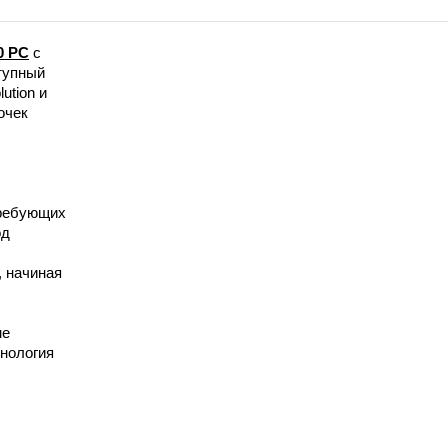
0 PC
с
тупный
ution и
очек
требующих
од
 начиная
не
хнология