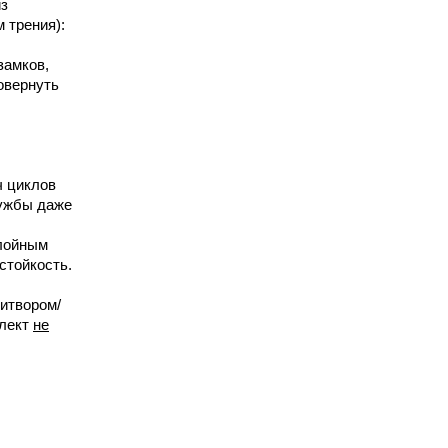
из
 трения):
замков,
овернуть
ч циклов
лужбы даже
слойным
стойкость.
ритвором/
плект
не