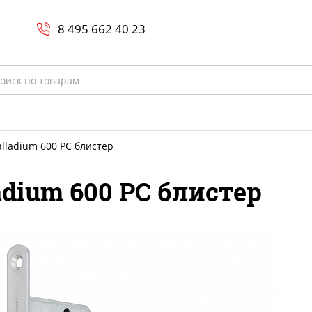
Search
и
8 800-700-23-35
8 495 662 40 23
rch
alladium 600 PC блистер
adium 600 PC блистер